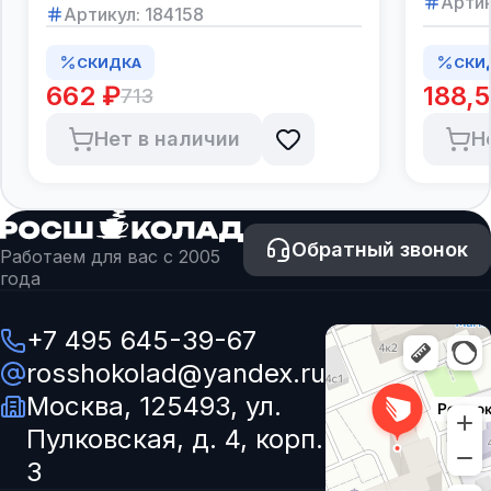
Артик
Артикул:
184158
СКИДКА
СКИ
662 ₽
188,5
713
Нет в наличии
Н
Обратный звонок
Работаем для вас с 2005
года
+7 495 645-39-67
rosshokolad@yandex.ru
Москва, 125493, ул.
Пулковская, д. 4, корп.
3