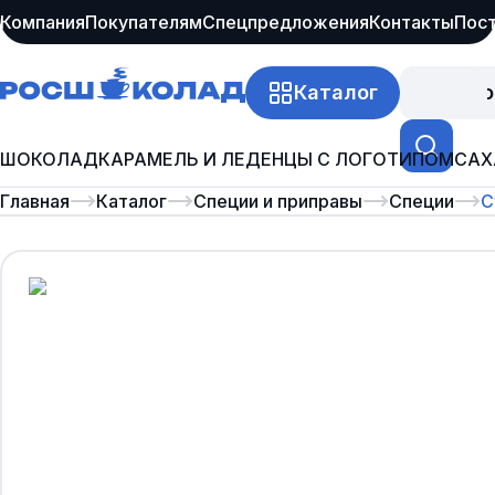
Компания
Покупателям
Спецпредложения
Контакты
Пос
Каталог
Про
ШОКОЛАД
КАРАМЕЛЬ И ЛЕДЕНЦЫ С ЛОГОТИПОМ
САХ
Главная
Каталог
Специи и приправы
Специи
С