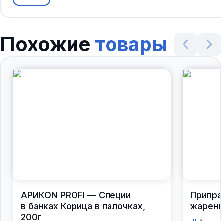
Похожие
товары
АРИКОN PROFI — Специи
Припра
в банках Корица в палочках,
жарены
200г