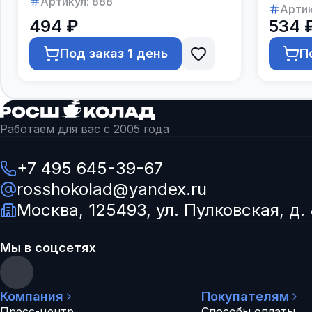
Артикул:
888
Артик
494 ₽
534 
Под заказ 1 день
П
Работаем для вас с 2005 года
+7 495 645-39-67
rosshokolad@yandex.ru
Москва, 125493, ул. Пулковская, д. 
Мы в соцсетях
Компания
Покупателям
Пресс-центр
Способы оплаты