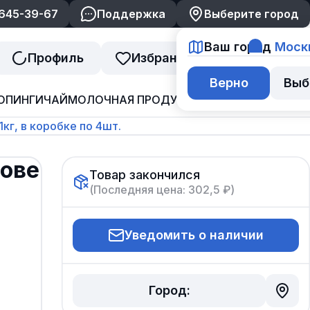
 645-39-67
Поддержка
Выберите город
Ваш город
Моск
Профиль
Избранное
Корзина
Верно
Выб
ОПИНГИ
ЧАЙ
МОЛОЧНАЯ ПРОДУКЦИЯ
ДЖЕМ И ВАРЕНЬ
кг, в коробке по 4шт.
нове
Товар закончился
(Последняя цена:
302,5 ₽
)
Уведомить о наличии
Город: