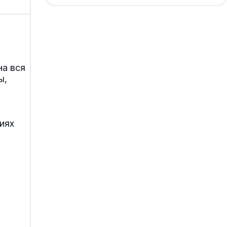
на вся
ы,
иях