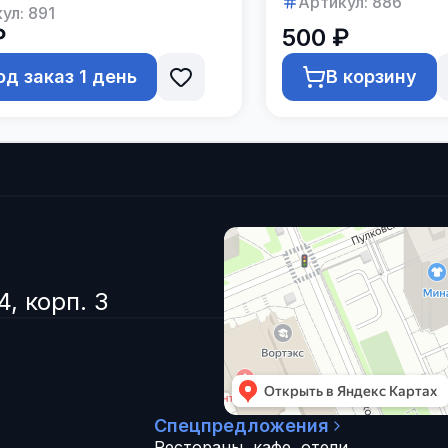
Артикул:
886
ул:
891
₽
500 ₽
од заказ 1 день
В корзину
4, корп. 3
Спецпредложения
Рестораны, кафе, отели