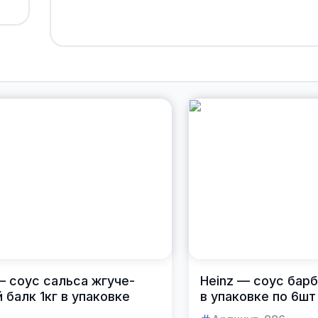
— соус сальса жгуче-
Heinz — соус барб
 балк 1кг в упаковке
в упаковке по 6шт