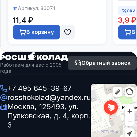
Артикул:
86071
СКИ
11,4 ₽
3,9 ₽
В корзину
В
Обратный звонок
Работаем для вас с 2005
года
+7 495 645-39-67
rosshokolad@yandex.ru
Москва, 125493, ул.
Пулковская, д. 4, корп.
3