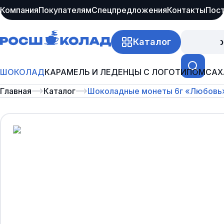
Компания
Покупателям
Спецпредложения
Контакты
Пос
Каталог
Про
ШОКОЛАД
КАРАМЕЛЬ И ЛЕДЕНЦЫ С ЛОГОТИПОМ
САХ
Главная
Каталог
Шоколадные монеты 6г «Любовь» 