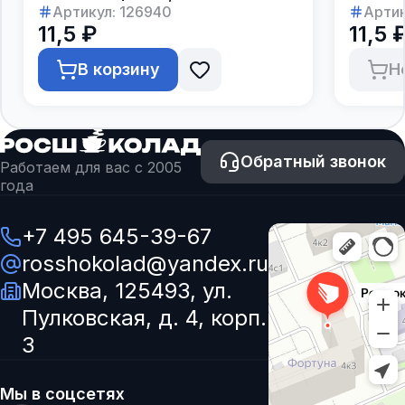
шоколад в тубах по 60 штук
Артикул:
126940
шокола
Артик
11,5 ₽
11,5 
В корзину
Н
Обратный звонок
Работаем для вас с 2005
года
+7 495 645-39-67
rosshokolad@yandex.ru
Москва, 125493, ул.
Пулковская, д. 4, корп.
3
Мы в соцсетях