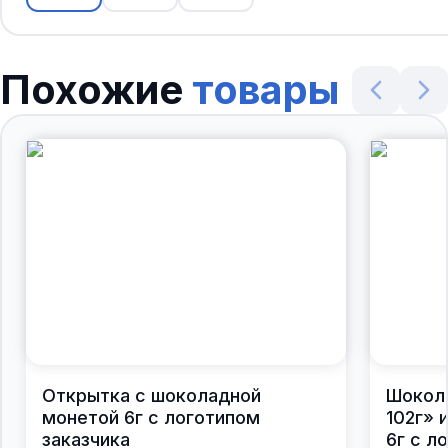
Похожие
товары
Открытка с шоколадной
Шокол
монетой 6г с логотипом
102г» 
заказчика
6г с л