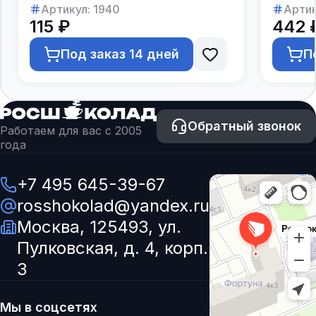
Артикул:
1940
Артик
115 ₽
442 
Под заказ 14 дней
П
Обратный звонок
Работаем для вас с 2005
года
+7 495 645-39-67
rosshokolad@yandex.ru
Москва, 125493, ул.
Пулковская, д. 4, корп.
3
Мы в соцсетях