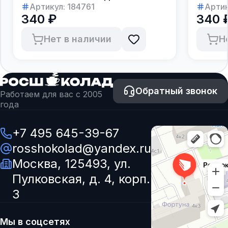
Артикул:
184761
27г
Артик
340 ₽
340 
Нет в наличии
Н
Обратный звонок
Работаем для вас с 2005
года
+7 495 645-39-67
rosshokolad@yandex.ru
Москва, 125493, ул.
Пулковская, д. 4, корп.
3
Мы в соцсетях