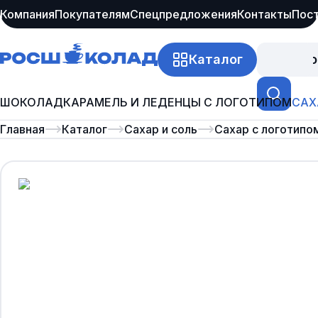
Компания
Покупателям
Спецпредложения
Контакты
Пос
Каталог
Про
ШОКОЛАД
КАРАМЕЛЬ И ЛЕДЕНЦЫ С ЛОГОТИПОМ
САХ
Главная
Каталог
Сахар и соль
Сахар с логотипо