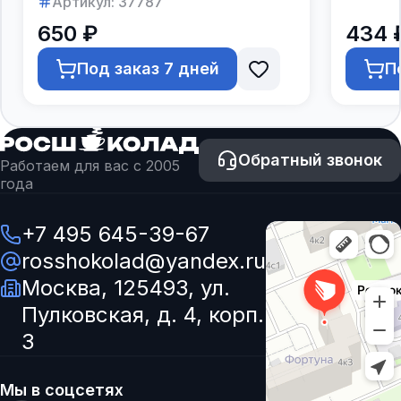
Артикул:
37787
650 ₽
434 
Под заказ 7 дней
П
Обратный звонок
Работаем для вас с 2005
года
+7 495 645-39-67
rosshokolad@yandex.ru
Москва, 125493, ул.
Пулковская, д. 4, корп.
3
Мы в соцсетях