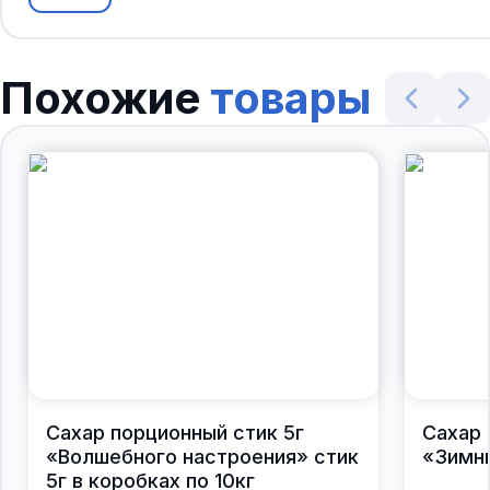
Похожие
товары
Сахар порционный стик 5г
Сахар 
«Волшебного настроения» стик
«Зимни
5г в коробках по 10кг