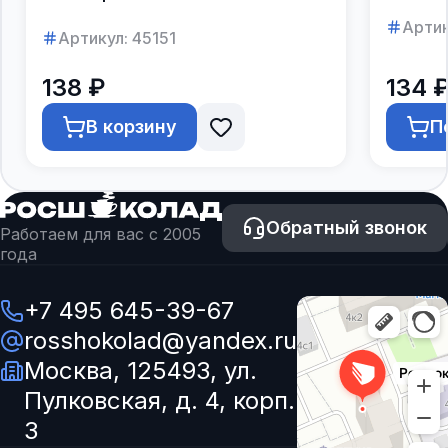
Артик
Артикул:
45151
138 ₽
134 
В корзину
П
Обратный звонок
Работаем для вас с 2005
года
+7 495 645-39-67
rosshokolad@yandex.ru
Москва, 125493, ул.
Пулковская, д. 4, корп.
3