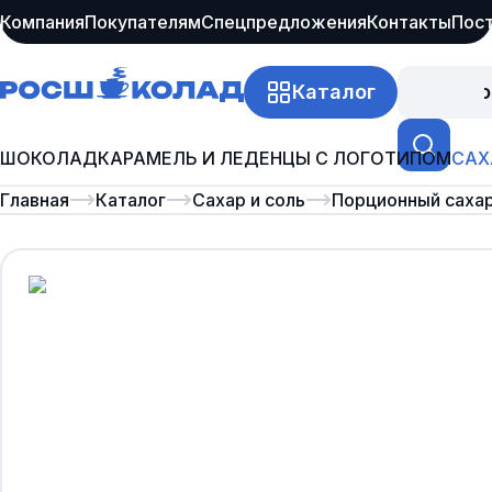
Компания
Покупателям
Спецпредложения
Контакты
Пос
Каталог
Про
ШОКОЛАД
КАРАМЕЛЬ И ЛЕДЕНЦЫ С ЛОГОТИПОМ
САХ
Главная
Каталог
Сахар и соль
Порционный саха