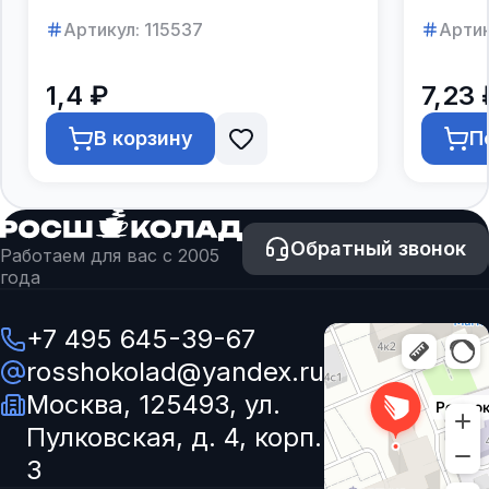
Артикул:
115537
Артик
1,4 ₽
7,23 
В корзину
П
Обратный звонок
Работаем для вас с 2005
года
+7 495 645-39-67
rosshokolad@yandex.ru
Москва, 125493, ул.
Пулковская, д. 4, корп.
3