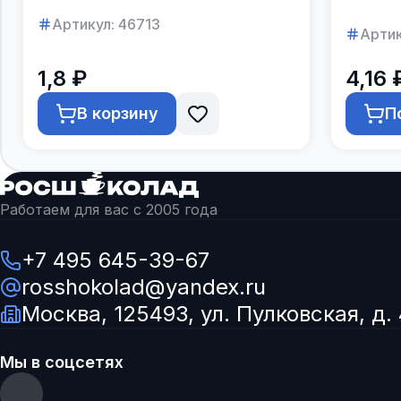
Артикул:
46713
Артик
1,8 ₽
4,16 
В корзину
П
Работаем для вас с 2005 года
+7 495 645-39-67
rosshokolad@yandex.ru
Москва, 125493, ул. Пулковская, д. 
Мы в соцсетях