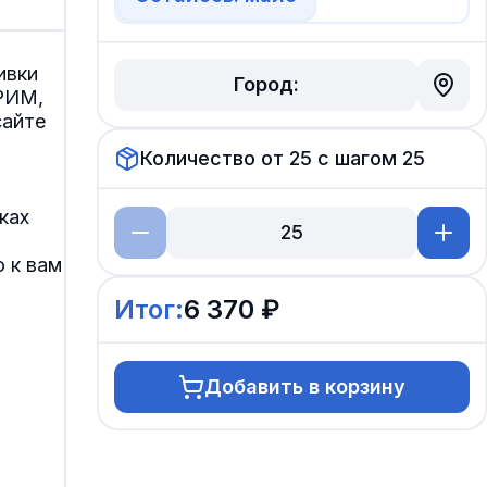
ивки
Город:
РИМ,
сайте
Количество от
25
с шагом
25
ках
 к вам
Итог:
6 370 ₽
Добавить в корзину