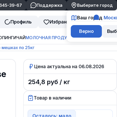
 645-39-67
Поддержка
Выберите город
Ваш город
Моск
Профиль
Избранное
Корзина
Верно
Выб
ОПИНГИ
ЧАЙ
МОЛОЧНАЯ ПРОДУКЦИЯ
ДЖЕМ И ВАРЕНЬ
 мешках по 25кг
Цена актуальна на
06.08.2026
ве
254,8
руб /
кг
Товар в наличии
Осталось: мало