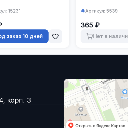
ул:
15231
Артикул:
5539
₽
365 ₽
од заказ 10 дней
Нет в налич
4, корп. 3