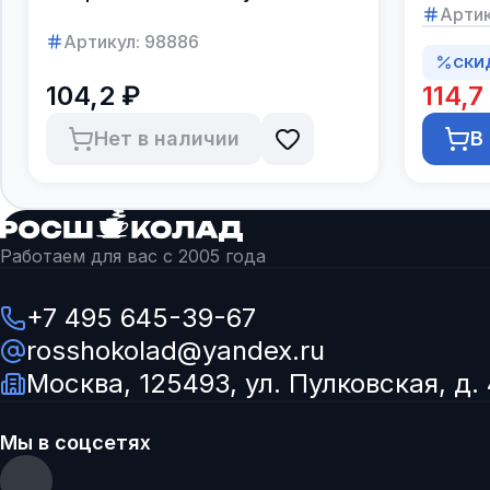
в коро
Артик
Артикул:
98886
СКИ
104,2 ₽
114,7
Нет в наличии
В
Работаем для вас с 2005 года
+7 495 645-39-67
rosshokolad@yandex.ru
Москва, 125493, ул. Пулковская, д. 
Мы в соцсетях