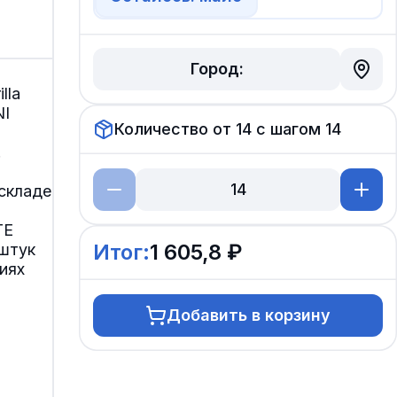
Город:
lla
I
Количество от
14
с шагом
14
.
складе
TE
Итог:
1 605,8 ₽
 штук
иях
Добавить в корзину