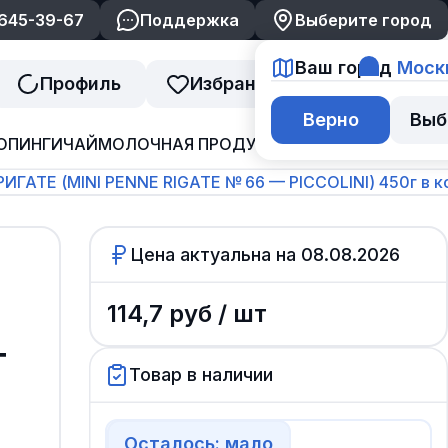
 645-39-67
Поддержка
Выберите город
Ваш город
Моск
Профиль
Избранное
Корзина
Верно
Выб
ОПИНГИ
ЧАЙ
МОЛОЧНАЯ ПРОДУКЦИЯ
ДЖЕМ И ВАРЕНЬ
ИГАТЕ (MINI PENNE RIGATE № 66 — PICCOLINI) 450г в к
Цена актуальна на
08.08.2026
114,7
руб /
шт
г
Товар в наличии
Осталось: мало