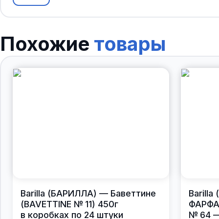
Похожие
товары
Barilla (БАРИЛЛА) — Баветтине
Barill
(BAVETTINE № 11) 450г
ФАРФАЛ
в коробках по 24 штуки
№ 64 —