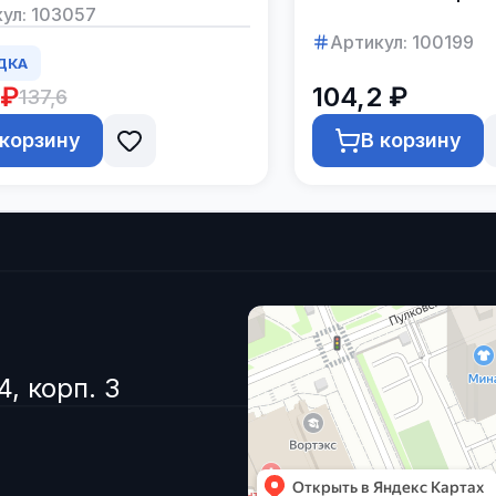
бках по 14 штук
ул:
103057
штуки
Артикул:
100199
ДКА
 ₽
104,2 ₽
137,6
 корзину
В корзину
4, корп. 3