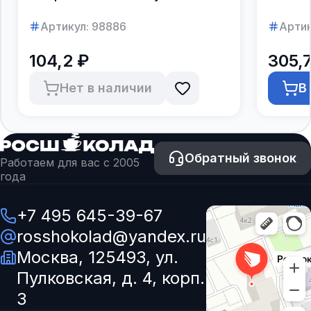
в коро
Артикул:
98886
Артик
104,2 ₽
305,7
Нет в наличии
В
Обратный звонок
Работаем для вас с 2005
года
+7 495 645-39-67
rosshokolad@yandex.ru
Москва, 125493, ул.
Пулковская, д. 4, корп.
3