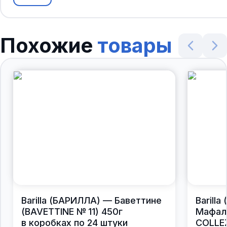
Похожие
товары
Barilla (БАРИЛЛА) — Баветтине
Barill
(BAVETTINE № 11) 450г
Мафал
в коробках по 24 штуки
COLLEZ