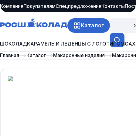
Компания
Покупателям
Спецпредложения
Контакты
Пос
Каталог
Про
ШОКОЛАД
КАРАМЕЛЬ И ЛЕДЕНЦЫ С ЛОГОТИПОМ
САХ
Главная
Каталог
Макаронные изделия
Макаронны