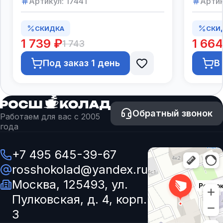
Артикул:
17441
Артик
СКИДКА
СКИ
1 739 ₽
1 664
1 743
Под заказ 1 день
В
Обратный звонок
Работаем для вас с 2005
года
+7 495 645-39-67
rosshokolad@yandex.ru
Москва, 125493, ул.
Пулковская, д. 4, корп.
3