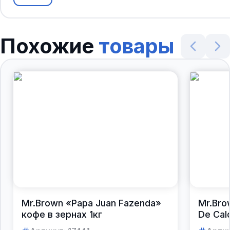
Похожие
товары
Mr.Brown «Papa Juan Fazenda»
Mr.Bro
кофе в зернах 1кг
De Cal