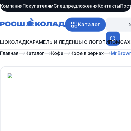
Компания
Покупателям
Спецпредложения
Контакты
Пос
Каталог
Про
ШОКОЛАД
КАРАМЕЛЬ И ЛЕДЕНЦЫ С ЛОГОТИПОМ
САХ
Главная
Каталог
Кофе
Кофе в зернах
Mr.Brown