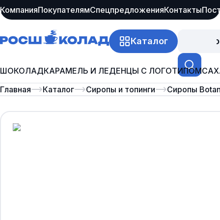
Компания
Покупателям
Спецпредложения
Контакты
Пос
Каталог
Про
ШОКОЛАД
КАРАМЕЛЬ И ЛЕДЕНЦЫ С ЛОГОТИПОМ
САХ
Главная
Каталог
Сиропы и топинги
Сиропы Botan