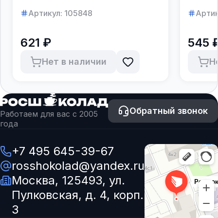
Артикул:
105848
Артик
621 ₽
545 
Нет в наличии
Н
Обратный звонок
Работаем для вас с 2005
года
+7 495 645-39-67
rosshokolad@yandex.ru
Москва, 125493, ул.
Пулковская, д. 4, корп.
3