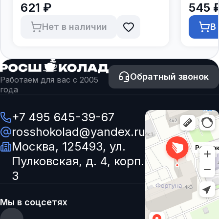
621 ₽
545 
Нет в наличии
В
Обратный звонок
Работаем для вас с 2005
года
+7 495 645-39-67
rosshokolad@yandex.ru
Москва, 125493, ул.
Пулковская, д. 4, корп.
3
Мы в соцсетях