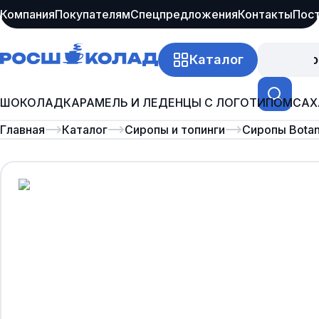
Компания
Покупателям
Спецпредложения
Контакты
Пос
Каталог
Про
ШОКОЛАД
КАРАМЕЛЬ И ЛЕДЕНЦЫ С ЛОГОТИПОМ
САХ
Главная
Каталог
Сиропы и топинги
Сиропы Botan