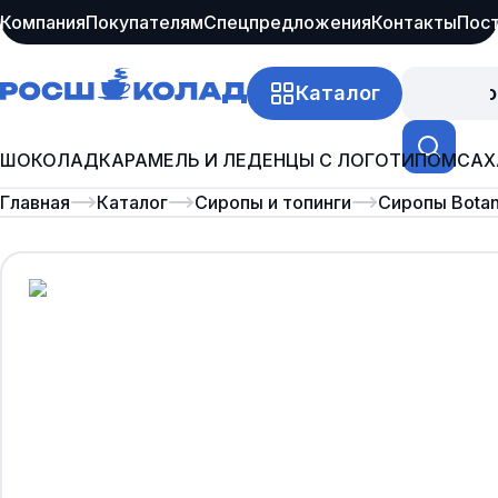
Компания
Покупателям
Спецпредложения
Контакты
Пос
Каталог
Про
ШОКОЛАД
КАРАМЕЛЬ И ЛЕДЕНЦЫ С ЛОГОТИПОМ
САХ
Главная
Каталог
Сиропы и топинги
Сиропы Botan