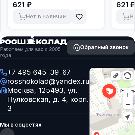
621 ₽
621 
Нет в наличии
Н
Обратный звонок
Работаем для вас с 2005
года
+7 495 645-39-67
rosshokolad@yandex.ru
Москва, 125493, ул.
Пулковская, д. 4, корп.
3
Мы в соцсетях