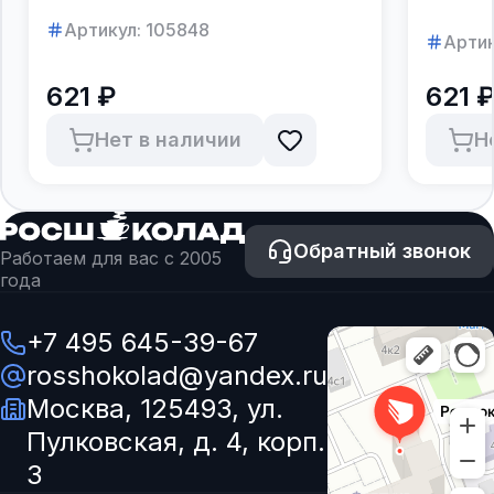
Артикул:
105848
Артик
621 ₽
621 
Нет в наличии
Н
Обратный звонок
Работаем для вас с 2005
года
+7 495 645-39-67
rosshokolad@yandex.ru
Москва, 125493, ул.
Пулковская, д. 4, корп.
3