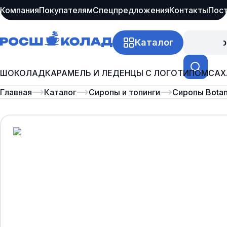
Компания
Покупателям
Спецпредложения
Контакты
Пос
Каталог
Про
ШОКОЛАД
КАРАМЕЛЬ И ЛЕДЕНЦЫ С ЛОГОТИПОМ
САХ
Главная
Каталог
Сиропы и топинги
Сиропы Botan