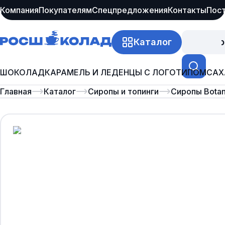
Компания
Покупателям
Спецпредложения
Контакты
Пос
Каталог
Про
ШОКОЛАД
КАРАМЕЛЬ И ЛЕДЕНЦЫ С ЛОГОТИПОМ
САХ
Главная
Каталог
Сиропы и топинги
Сиропы Botan