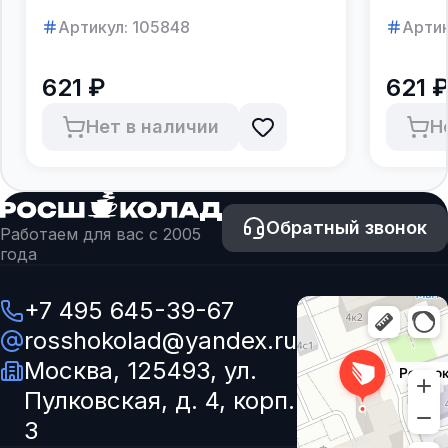
Артикул:
105848
Артик
621 ₽
621 
Нет в наличии
Н
Обратный звонок
Работаем для вас с 2005
года
+7 495 645-39-67
rosshokolad@yandex.ru
Москва, 125493, ул.
Пулковская, д. 4, корп.
3