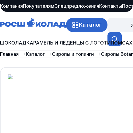
Компания
Покупателям
Спецпредложения
Контакты
Пос
Каталог
Про
ШОКОЛАД
КАРАМЕЛЬ И ЛЕДЕНЦЫ С ЛОГОТИПОМ
САХ
Главная
Каталог
Сиропы и топинги
Сиропы Botan