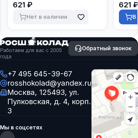
621 ₽
621 
Нет в наличии
В
Обратный звонок
Работаем для вас с 2005
года
+7 495 645-39-67
rosshokolad@yandex.ru
Москва, 125493, ул.
Пулковская, д. 4, корп.
3
Мы в соцсетях