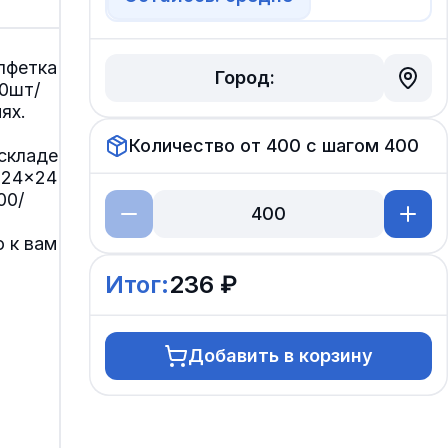
лфетка
Город:
0шт/
ях.
Количество от
400
с шагом
400
складе
 24×24
00/
 к вам
Итог:
236 ₽
Добавить в корзину