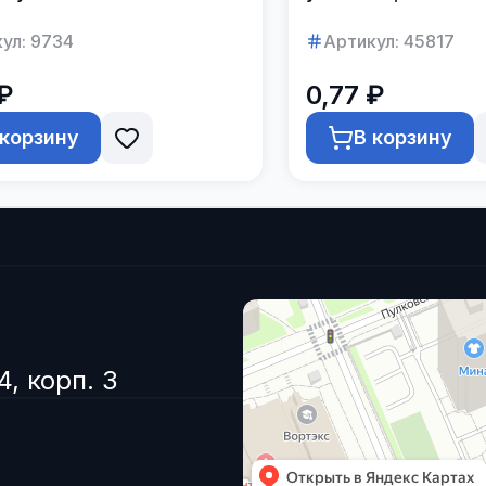
ул:
9734
Артикул:
45817
₽
0,77 ₽
 корзину
В корзину
4, корп. 3