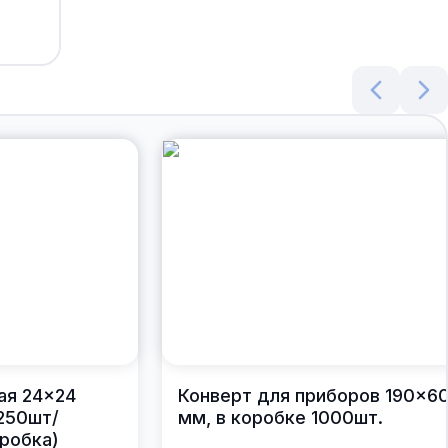
ая 24×24
Конверт для приборов 190×6
250шт/
мм, в коробке 1000шт.
робка)