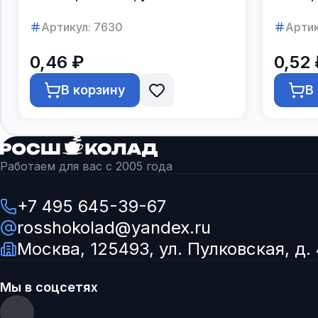
250шт.
Артикул:
7630
Артик
0,46 ₽
0,52 
В корзину
В
Работаем для вас с 2005 года
+7 495 645-39-67
rosshokolad@yandex.ru
Москва, 125493, ул. Пулковская, д. 
Мы в соцсетях