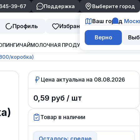
 645-39-67
Поддержка
Выберите город
Ваш город
Моск
Профиль
Избранное
Корзина
Верно
Выб
ОПИНГИ
ЧАЙ
МОЛОЧНАЯ ПРОДУКЦИЯ
ДЖЕМ И ВАРЕНЬ
800/коробка)
Цена актуальна на
08.08.2026
0,59
руб /
шт
а)
Товар в наличии
Осталось: средне