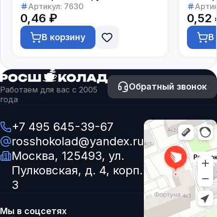
250шт.
Артикул:
7630
Артик
0,46 ₽
0,52 
В корзину
В
Обратный звонок
Работаем для вас с 2005
года
+7 495 645-39-67
rosshokolad@yandex.ru
Москва, 125493, ул.
Пулковская, д. 4, корп.
3
Мы в соцсетях