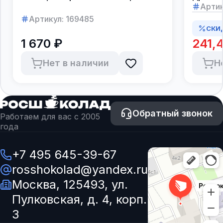
Артик
Артикул:
169485
СКИ
1 670 ₽
241,4
Нет в наличии
Н
Обратный звонок
Работаем для вас с 2005
года
+7 495 645-39-67
rosshokolad@yandex.ru
Москва, 125493, ул.
Пулковская, д. 4, корп.
3