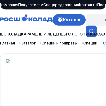
Компания
Покупателям
Спецпредложения
Контакты
Пос
Каталог
Про
ШОКОЛАД
КАРАМЕЛЬ И ЛЕДЕНЦЫ С ЛОГОТИПОМ
САХ
Главная
Каталог
Специи и приправы
Специи
С