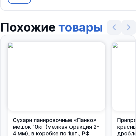
Похожие
товары
Сухари панировочные «Панко»
Припра
мешок 10кг (мелкая фракция 2-
красны
4 мм), в коробке по 1шт., РФ
дробле