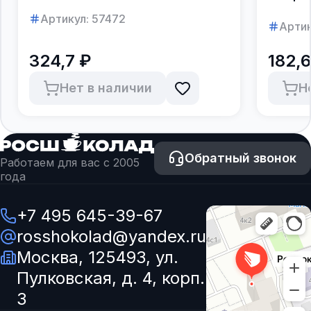
Артикул:
57472
Артик
324,7 ₽
182,6
Нет в наличии
Н
Обратный звонок
Работаем для вас с 2005
года
+7 495 645-39-67
rosshokolad@yandex.ru
Москва, 125493, ул.
Пулковская, д. 4, корп.
3