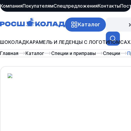
Компания
Покупателям
Спецпредложения
Контакты
Пос
Каталог
Про
ШОКОЛАД
КАРАМЕЛЬ И ЛЕДЕНЦЫ С ЛОГОТИПОМ
САХ
Главная
Каталог
Специи и приправы
Специи
П