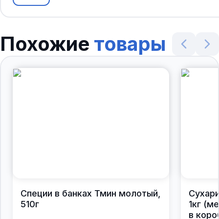
Похожие
товары
Специи в банках Тмин молотый,
Сухари
510г
1кг (м
в коро