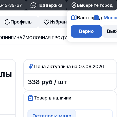
 645-39-67
Поддержка
Выберите город
Ваш город
Моск
Профиль
Избранное
Корзина
Верно
Выб
ОПИНГИ
ЧАЙ
МОЛОЧНАЯ ПРОДУКЦИЯ
ДЖЕМ И ВАРЕНЬ
Цена актуальна на
07.08.2026
улы
338
руб /
шт
Товар в наличии
Осталось: мало