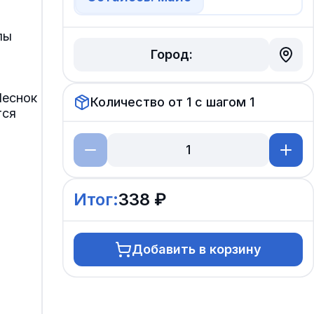
лы
Город:
Чеснок
Количество от
1
с шагом
1
тся
Итог:
338 ₽
Добавить в корзину