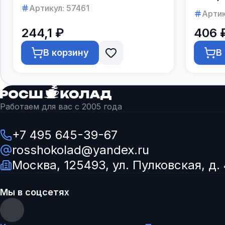
в коро
Артикул:
57461
Артик
244,1 ₽
406 
В корзину
В
Работаем для вас с 2005 года
+7 495 645-39-67
rosshokolad@yandex.ru
Москва, 125493, ул. Пулковская, д. 
Мы в соцсетях