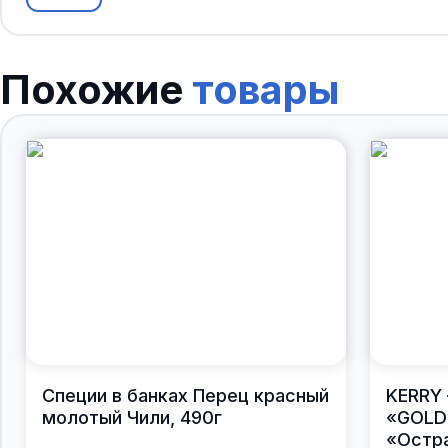
Похожие
товары
Специи в банках Перец красный
KERRY 
молотый Чили, 490г
«GOLDE
«Остра