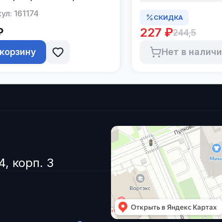
бке по 10шт.
ул:
161174
СКИДКА
₽
227 ₽
244,5
 корзину
Нет в налич
4, корп. 3