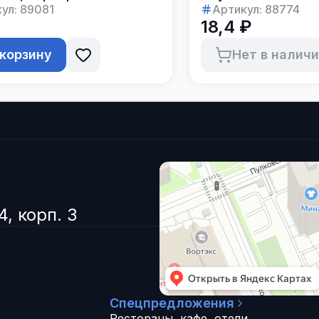
ул:
89081
Артикул:
88774
18,4 ₽
 корзину
Нет в налич
4, корп. 3
Спецпредложения
Рестораны, кафе, отели