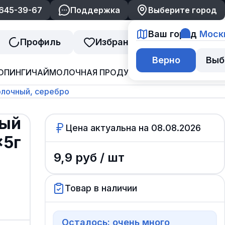
 645-39-67
Поддержка
Выберите город
Ваш город
Моск
Профиль
Избранное
Корзина
Верно
Выб
ОПИНГИ
ЧАЙ
МОЛОЧНАЯ ПРОДУКЦИЯ
ДЖЕМ И ВАРЕНЬ
лочный, серебро
ный
Цена актуальна на
08.08.2026
×5г
9,9
руб /
шт
Товар в наличии
Осталось: очень много