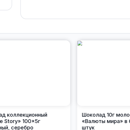
ад коллекционный
Шоколад 10г моло
e Story» 100×5г
«Валюты мира» в 
ый, серебро
штук