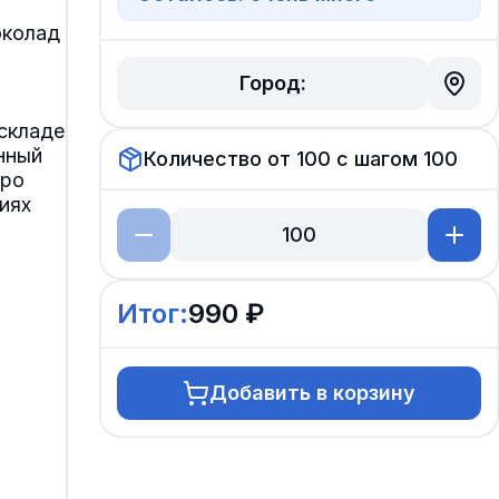
околад
Город:
складе
нный
Количество от
100
с шагом
100
бро
иях
Итог:
990 ₽
Добавить в корзину