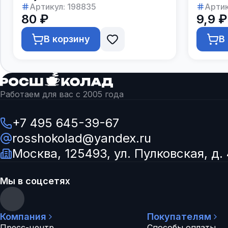
Артикул:
198835
Артик
80 ₽
9,9 ₽
В корзину
В
Работаем для вас с 2005 года
+7 495 645-39-67
rosshokolad@yandex.ru
Москва, 125493, ул. Пулковская, д. 
Мы в соцсетях
Компания
Покупателям
Пресс-центр
Способы оплаты