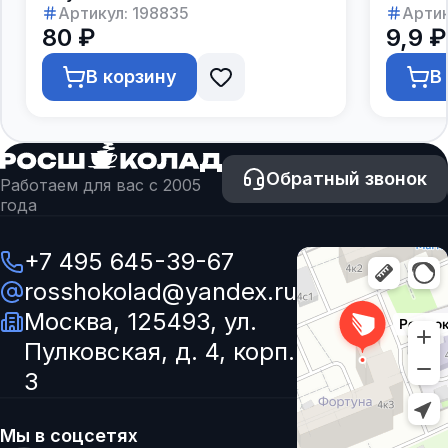
Артикул:
198835
Артик
80 ₽
9,9 ₽
В корзину
В
Обратный звонок
Работаем для вас с 2005
года
+7 495 645-39-67
rosshokolad@yandex.ru
Москва, 125493, ул.
Пулковская, д. 4, корп.
3
Мы в соцсетях