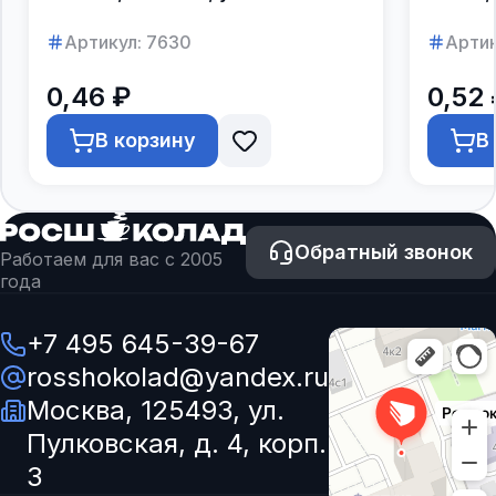
250шт.
Артикул:
7630
Артик
0,46 ₽
0,52 
В корзину
В
Обратный звонок
Работаем для вас с 2005
года
+7 495 645-39-67
rosshokolad@yandex.ru
Москва, 125493, ул.
Пулковская, д. 4, корп.
3