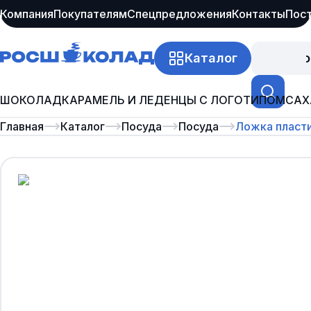
Компания
Покупателям
Спецпредложения
Контакты
Пос
Каталог
Про
ШОКОЛАД
КАРАМЕЛЬ И ЛЕДЕНЦЫ С ЛОГОТИПОМ
САХ
Главная
Каталог
Посуда
Посуда
Ложка пласти