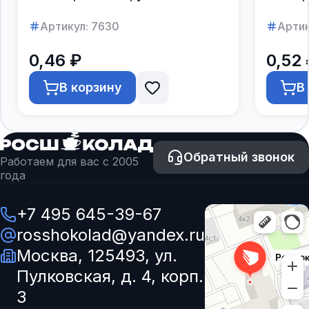
250шт.
Артикул:
7630
Артик
0,46 ₽
0,52 
В корзину
В
Обратный звонок
Работаем для вас с 2005
года
+7 495 645-39-67
rosshokolad@yandex.ru
Москва, 125493, ул.
Пулковская, д. 4, корп.
3