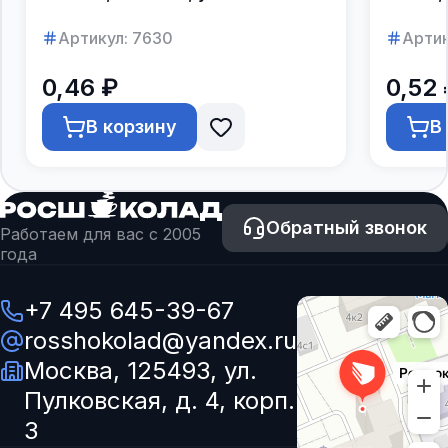
250шт.
Артикул:
7630
Артик
0,46 ₽
0,52 
В корзину
В
Обратный звонок
Работаем для вас с 2005
года
+7 495 645-39-67
rosshokolad@yandex.ru
Москва, 125493, ул.
Пулковская, д. 4, корп.
3