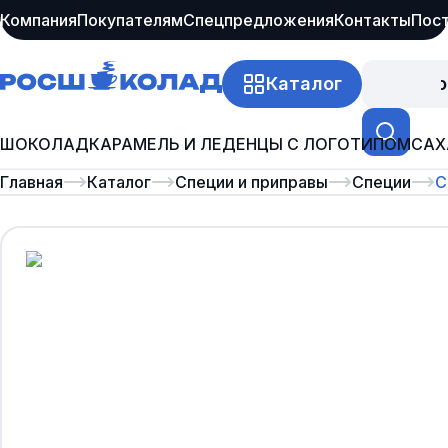
Компания
Покупателям
Спецпредложения
Контакты
Пос
Каталог
Про
ШОКОЛАД
КАРАМЕЛЬ И ЛЕДЕНЦЫ С ЛОГОТИПОМ
САХ
Главная
Каталог
Специи и приправы
Специи
С