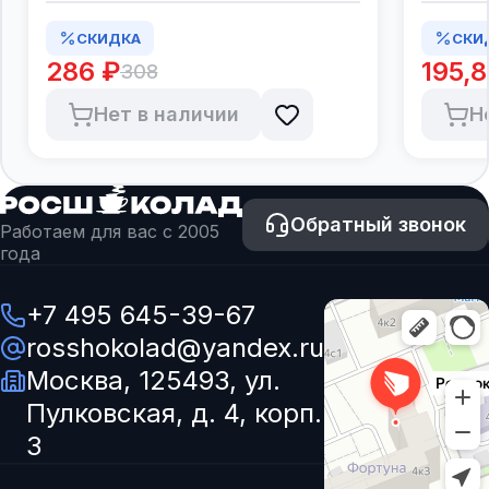
СКИДКА
СКИ
286 ₽
195,8
308
Нет в наличии
Н
Обратный звонок
Работаем для вас с 2005
года
+7 495 645-39-67
rosshokolad@yandex.ru
Москва, 125493, ул.
Пулковская, д. 4, корп.
3