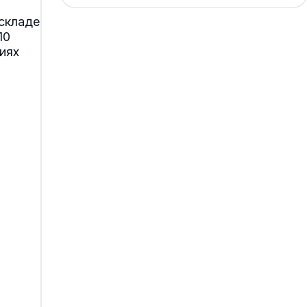
складе
10
иях