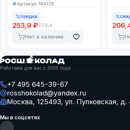
Артикул:
184178
СКИДКА
СКИ
253,9 ₽
206,
273,4
Нет в наличии
Н
Работаем для вас с 2005 года
+7 495 645-39-67
rosshokolad@yandex.ru
Москва, 125493, ул. Пулковская, д. 
Мы в соцсетях