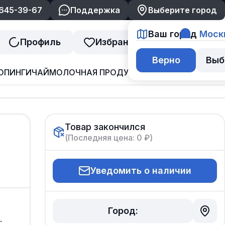
 645-39-67
Поддержка
Выберите город
Ваш город
Моск
Профиль
Избранное
Корзина
Верно
Выб
ОПИНГИ
ЧАЙ
МОЛОЧНАЯ ПРОДУКЦИЯ
ДЖЕМ И ВАРЕНЬ
Товар закончился
(Последняя цена:
0 ₽
)
Уведомить о наличии
Город:
.