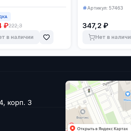
Артикул:
57463
ДКА
4 ₽
347,2 ₽
222,3
ет в наличии
Нет в налич
4, корп. 3