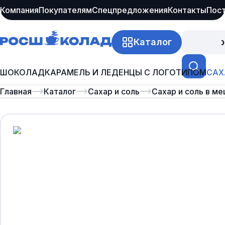
Компания
Покупателям
Спецпредложения
Контакты
Пос
Каталог
Про
ШОКОЛАД
КАРАМЕЛЬ И ЛЕДЕНЦЫ С ЛОГОТИПОМ
САХ
Главная
Каталог
Сахар и соль
Сахар и соль в м