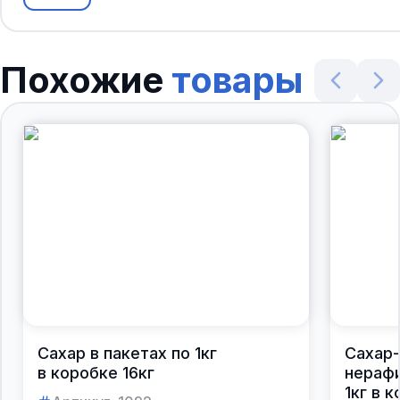
Похожие
товары
Сахар в пакетах по 1кг
Сахар-
в коробке 16кг
нераф
1кг в 