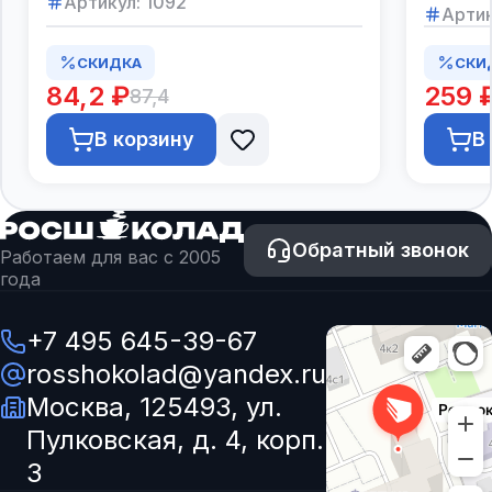
Артикул:
1092
Артик
СКИДКА
СКИ
84,2 ₽
259 
87,4
В корзину
В
Обратный звонок
Работаем для вас с 2005
года
+7 495 645-39-67
rosshokolad@yandex.ru
Москва, 125493, ул.
Пулковская, д. 4, корп.
3