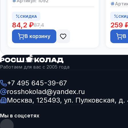
Артикул:
1092
Артик
СКИДКА
СКИ
84,2 ₽
259 
87,4
В корзину
В
Работаем для вас с 2005 года
+7 495 645-39-67
rosshokolad@yandex.ru
Москва, 125493, ул. Пулковская, д. 
Мы в соцсетях