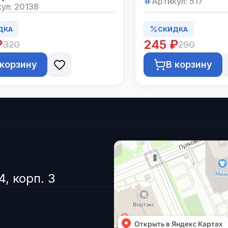
Артикул:
517
ул:
20138
ДКА
СКИДКА
₽
245 ₽
320
290
 корзину
В корзину
4, корп. 3