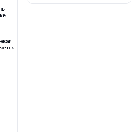
ль
ке
евая
ляется