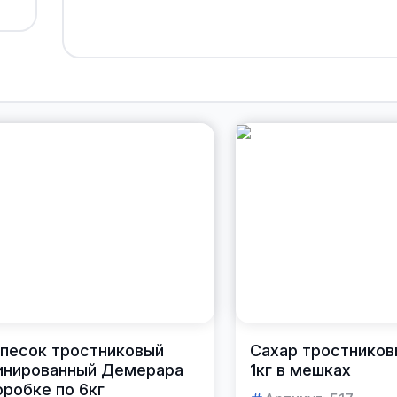
песок тростниковый
Сахар тростнико
инированный Демерара
1кг в мешках
коробке по 6кг