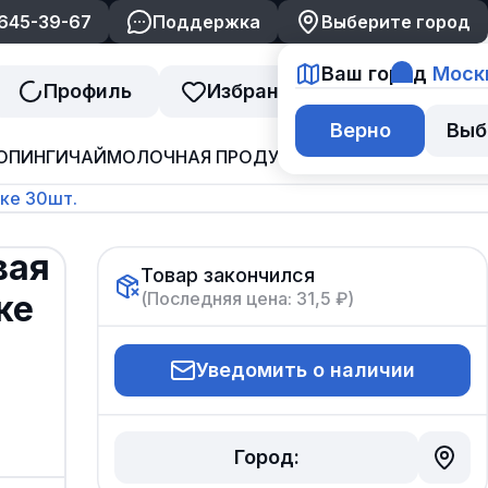
 645-39-67
Поддержка
Выберите город
Ваш город
Моск
Профиль
Избранное
Корзина
Верно
Выб
ОПИНГИ
ЧАЙ
МОЛОЧНАЯ ПРОДУКЦИЯ
ДЖЕМ И ВАРЕНЬ
вке 30шт.
вая
Товар закончился
(Последняя цена:
31,5 ₽
)
ке
Уведомить о наличии
Город: