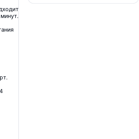
одходит
 минут.
тания
рт.
4