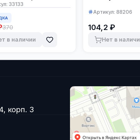
бках 12 штук
ул:
33133
Артикул:
88206
ДКА
₽
104,2 ₽
370
ет в наличии
Нет в налич
4, корп. 3