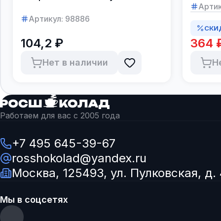
в коро
Артик
Артикул:
98886
СКИ
104,2 ₽
364 
Нет в наличии
Н
Работаем для вас с 2005 года
+7 495 645-39-67
rosshokolad@yandex.ru
Москва, 125493, ул. Пулковская, д. 
Мы в соцсетях