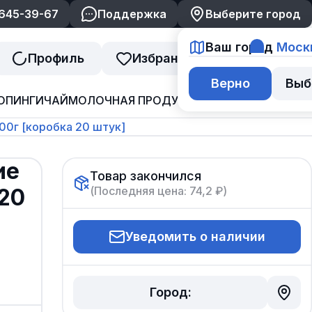
 645-39-67
Поддержка
Выберите город
Ваш город
Моск
Профиль
Избранное
Корзина
Верно
Выб
ОПИНГИ
ЧАЙ
МОЛОЧНАЯ ПРОДУКЦИЯ
ДЖЕМ И ВАРЕНЬ
00г [коробка 20 штук]
ие
Товар закончился
(Последняя цена:
74,2 ₽
)
20
Уведомить о наличии
Город: