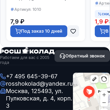
Артик
Артикул:
1010
СКИ
7,9 ₽
1,9 ₽
Под заказ 10 дней
В
Обратный звонок
Работаем для вас с 2005
года
+7 495 645-39-67
rosshokolad@yandex.ru
Москва, 125493, ул.
Пулковская, д. 4, корп.
3