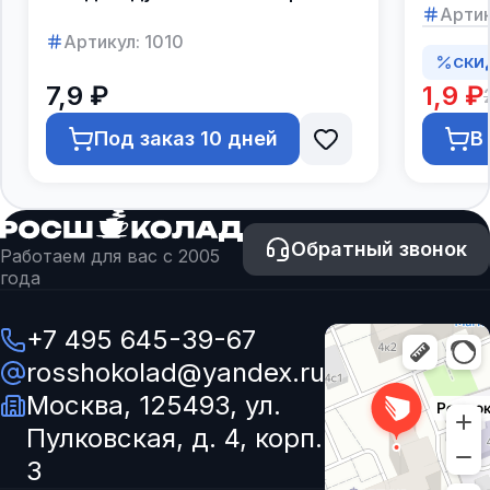
Артик
Артикул:
1010
СКИ
7,9 ₽
1,9 ₽
Под заказ 10 дней
В
Обратный звонок
Работаем для вас с 2005
года
+7 495 645-39-67
rosshokolad@yandex.ru
Москва, 125493, ул.
Пулковская, д. 4, корп.
3