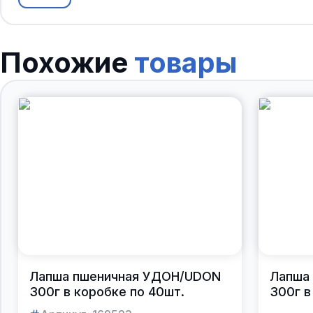
Похожие
товары
Лапша пшеничная УДОН/UDON
Лапша
300г в коробке по 40шт.
300г в