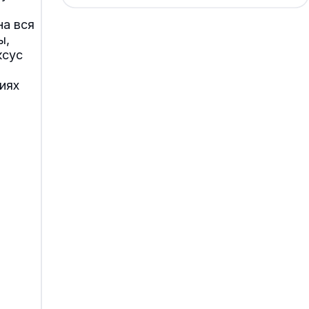
на вся
ы,
ксус
иях