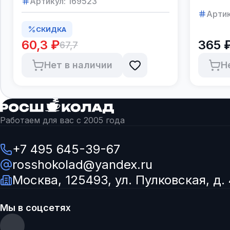
Артикул:
169523
Артик
СКИДКА
60,3 ₽
365 
67,7
Нет в наличии
Н
Работаем для вас с 2005 года
+7 495 645-39-67
rosshokolad@yandex.ru
Москва, 125493, ул. Пулковская, д. 
Мы в соцсетях