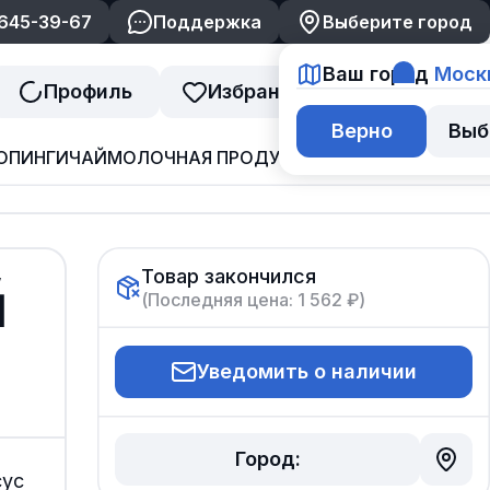
 645-39-67
Поддержка
Выберите город
Ваш город
Моск
Профиль
Избранное
Корзина
Верно
Выб
ОПИНГИ
ЧАЙ
МОЛОЧНАЯ ПРОДУКЦИЯ
ДЖЕМ И ВАРЕНЬ
,
Товар закончился
(Последняя цена:
1 562 ₽
)
]
Уведомить о наличии
Город:
сус