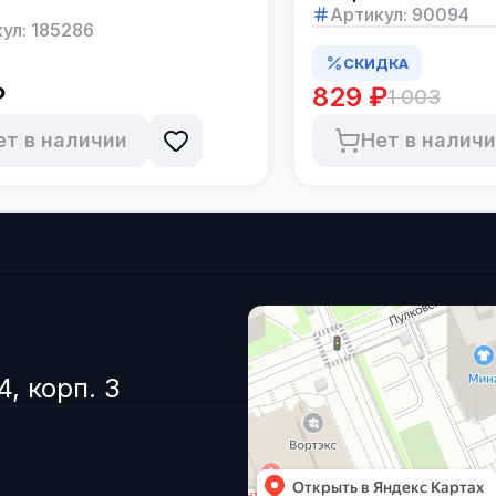
Артикул:
90094
ул:
185286
СКИДКА
₽
829 ₽
1 003
ет в наличии
Нет в налич
4, корп. 3