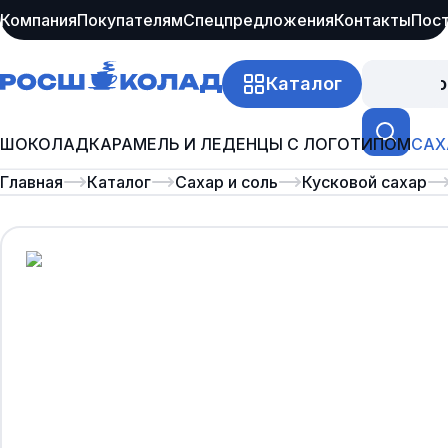
Компания
Покупателям
Спецпредложения
Контакты
Пос
Каталог
Про
ШОКОЛАД
КАРАМЕЛЬ И ЛЕДЕНЦЫ С ЛОГОТИПОМ
САХ
Главная
Каталог
Сахар и соль
Кусковой сахар