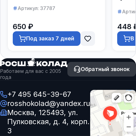
Артикул:
37787
Артик
650 ₽
448 
Под заказ 7 дней
В
Обратный звонок
Работаем для вас с 2005
года
+7 495 645-39-67
rosshokolad@yandex.ru
Москва, 125493, ул.
Пулковская, д. 4, корп.
3