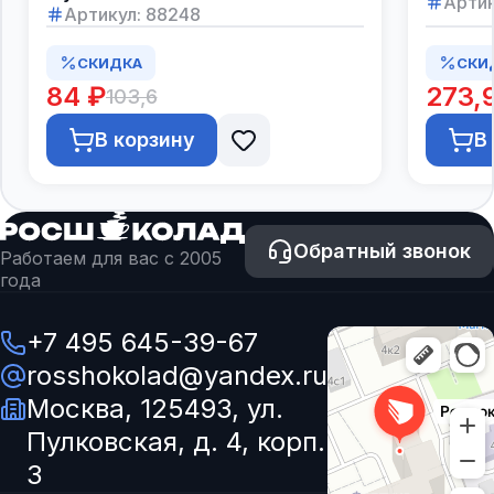
Артик
Артикул:
88248
СКИДКА
СКИ
84 ₽
273,
103,6
В корзину
В
Обратный звонок
Работаем для вас с 2005
года
+7 495 645-39-67
rosshokolad@yandex.ru
Москва, 125493, ул.
Пулковская, д. 4, корп.
3