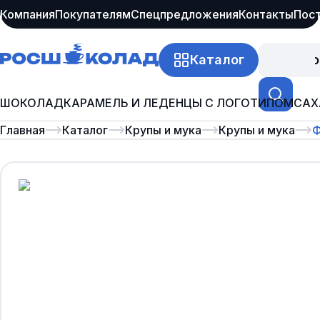
Компания
Покупателям
Спецпредложения
Контакты
Пос
Каталог
Про
ШОКОЛАД
КАРАМЕЛЬ И ЛЕДЕНЦЫ С ЛОГОТИПОМ
САХ
Главная
Каталог
Крупы и мука
Крупы и мука
Ф