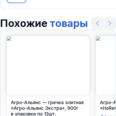
Похожие
товары
Агро-Альянс — гречка элитная
Агро-А
«Агро-Альянс Экстра», 900г
«HoReC
в упаковке по 12шт.