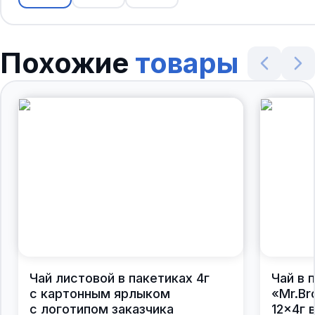
Похожие
товары
Чай листовой в пакетиках 4г
Чай в 
с картонным ярлыком
«Mr.Br
с логотипом заказчика
12×4г 