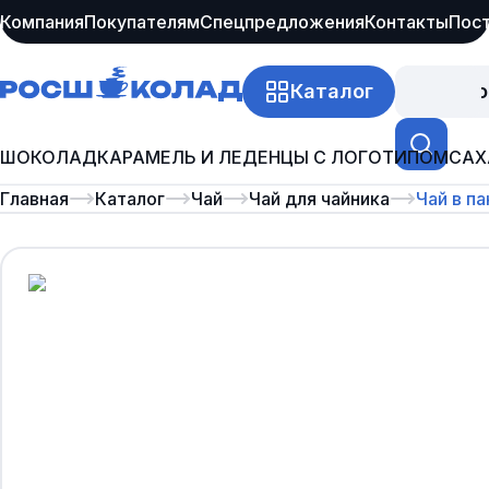
Компания
Покупателям
Спецпредложения
Контакты
Пос
Каталог
Про
ШОКОЛАД
КАРАМЕЛЬ И ЛЕДЕНЦЫ С ЛОГОТИПОМ
САХ
Главная
Каталог
Чай
Чай для чайника
Чай в п