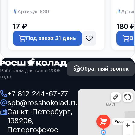
Артикул:
930
Артик
17 ₽
180 
Под заказ 21 день
В
Обратный звонок
Работаем для вас с 2005
года
+7 812 244-67-77
spb@rosshokolad.ru
Санкт-Петербург,
198206,
Петергофское