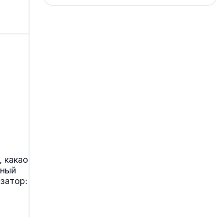
, какао
чный
изатор: