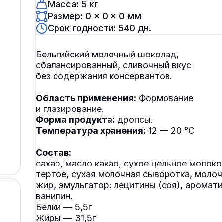
Масса: 5 кг
Размер: 0 × 0 × 0 мм
Срок годности: 540 дн.
Бельгийский молочный шоколад,
сбалансированный, сливочный вкус
без содержания консервантов.
Область применения:
Формование
Форма продукта:
Температура хранения:
12 — 20 °C
Состав:
сахар, масло какао, сухое цельное молоко
тертое, сухая молочная сыворотка, моло
жир, эмульгатор: лецитины (соя), аромат
ванилин.
Белки — 5,5г
Жиры — 31,5г