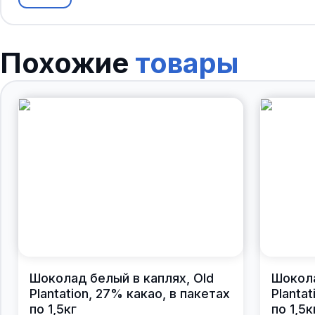
Похожие
товары
Шоколад белый в каплях, Old
Шокола
Plantation, 27% какао, в пакетах
Planta
по 1,5кг
по 1,5к