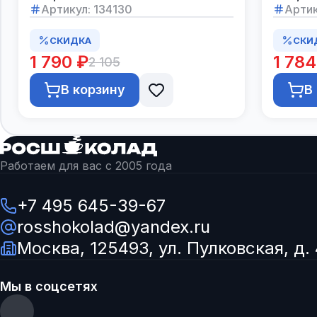
Артикул:
134130
Артик
СКИДКА
СКИ
1 790 ₽
1 784
2 105
В корзину
В
Работаем для вас с 2005 года
+7 495 645-39-67
rosshokolad@yandex.ru
Москва, 125493, ул. Пулковская, д. 
Мы в соцсетях