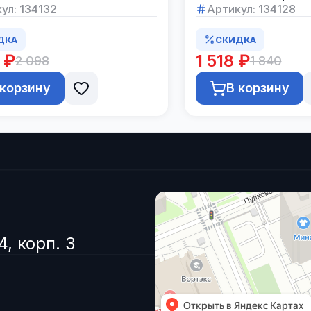
ул:
134132
Артикул:
134128
ДКА
СКИДКА
 ₽
1 518 ₽
2 098
1 840
 корзину
В корзину
4, корп. 3