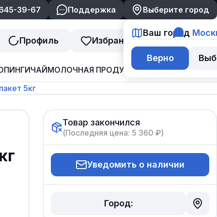
 645-39-67
Поддержка
Выберите город
Ваш город
Моск
Профиль
Избранное
Корзина
Верно
Выб
ОПИНГИ
ЧАЙ
МОЛОЧНАЯ ПРОДУКЦИЯ
ДЖЕМ И ВАРЕНЬ
пакет 5кг
Товар закончился
(Последняя цена:
5 360 ₽
)
кг
Уведомить о наличии
Город: