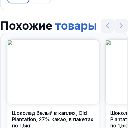
Похожие
товары
Шоколад белый в каплях, Old
Шокола
Plantation, 27% какао, в пакетах
Planta
по 1,5кг
по 1,5к