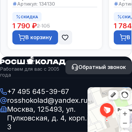
Артикул:
134130
Артик
СКИДКА
СКИ
1 790 ₽
1 784
2 105
В корзину
В
Обратный звонок
Работаем для вас с 2005
года
+7 495 645-39-67
rosshokolad@yandex.ru
Москва, 125493, ул.
Пулковская, д. 4, корп.
3