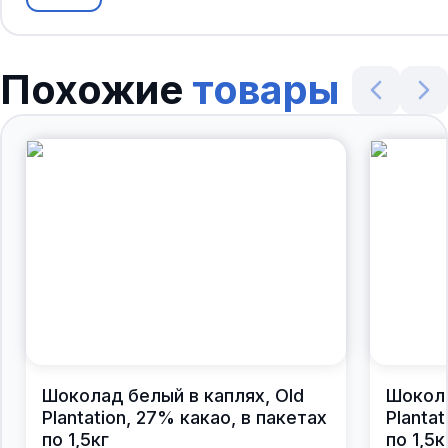
Похожие
товары
Шоколад белый в каплях, Old
Шокола
Plantation, 27% какао, в пакетах
Planta
по 1,5кг
по 1,5к