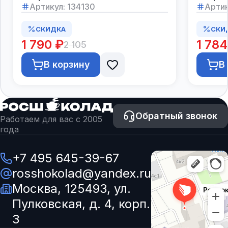
Артикул:
134130
Артик
СКИДКА
СКИ
1 790 ₽
1 784
2 105
В корзину
В
Обратный звонок
Работаем для вас с 2005
года
+7 495 645-39-67
rosshokolad@yandex.ru
Москва, 125493, ул.
Пулковская, д. 4, корп.
3