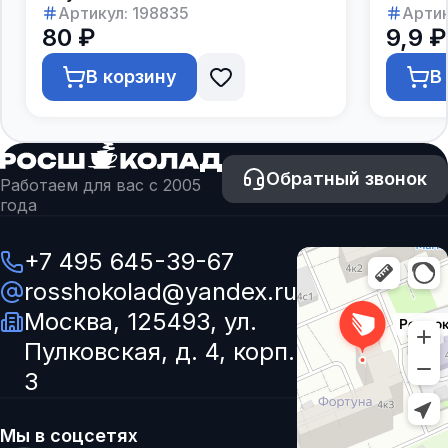
Артикул:
198835
Артик
80 ₽
9,9 ₽
В корзину
В
Обратный звонок
Работаем для вас с 2005
года
+7 495 645-39-67
rosshokolad@yandex.ru
Москва, 125493, ул.
Пулковская, д. 4, корп.
3
Мы в соцсетях