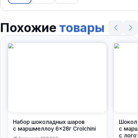
Похожие
товары
Набор шоколадных шаров
Шокол
с маршмеллоу 6×28г Crolchini
с марш
с лого