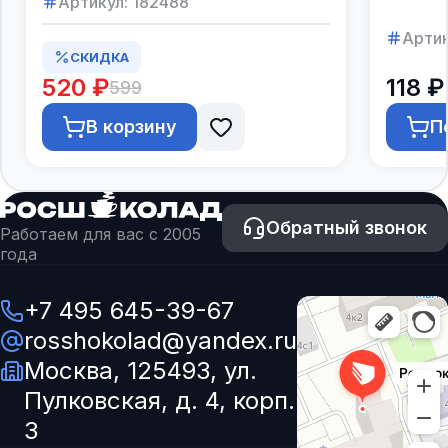
Артикул:
182488
Артик
СКИДКА
520 ₽
118 ₽
599
В корзину
П
Обратный звонок
Работаем для вас с 2005
года
+7 495 645-39-67
rosshokolad@yandex.ru
Москва, 125493, ул.
Пулковская, д. 4, корп.
3