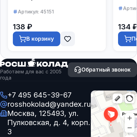
Артик
Артикул:
45151
138 ₽
134 
В корзину
П
Обратный звонок
Работаем для вас с 2005
года
+7 495 645-39-67
rosshokolad@yandex.ru
Москва, 125493, ул.
Пулковская, д. 4, корп.
3