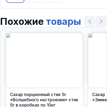
Похожие
товары
Сахар порционный стик 5г
Сахар 
«Волшебного настроения» стик
«Зимни
5г в коробках по 10кг