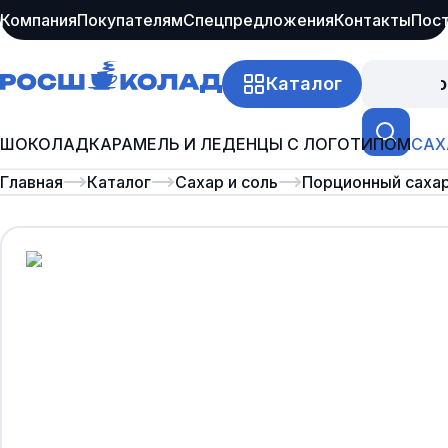
Компания
Покупателям
Спецпредложения
Контакты
Пос
Каталог
Про
ШОКОЛАД
КАРАМЕЛЬ И ЛЕДЕНЦЫ С ЛОГОТИПОМ
САХ
Главная
Каталог
Сахар и соль
Порционный саха