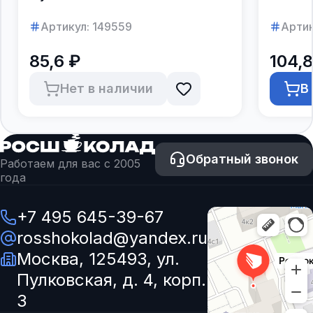
Артикул:
149559
Артик
85,6 ₽
104,8
Нет в наличии
В
Обратный звонок
Работаем для вас с 2005
года
+7 495 645-39-67
rosshokolad@yandex.ru
Москва, 125493, ул.
Пулковская, д. 4, корп.
3