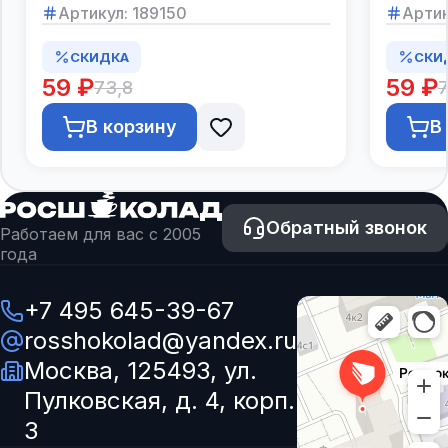
Артикул:
189150
Артик
СКИДКА
СКИ
59 ₽
59 ₽
73,8
7
В корзину
В
Обратный звонок
Работаем для вас с 2005
года
+7 495 645-39-67
rosshokolad@yandex.ru
Москва, 125493, ул.
Пулковская, д. 4, корп.
3