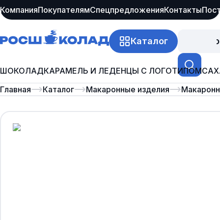
Компания
Покупателям
Спецпредложения
Контакты
Пос
Каталог
Про
ШОКОЛАД
КАРАМЕЛЬ И ЛЕДЕНЦЫ С ЛОГОТИПОМ
САХ
Главная
Каталог
Макаронные изделия
Макаронн