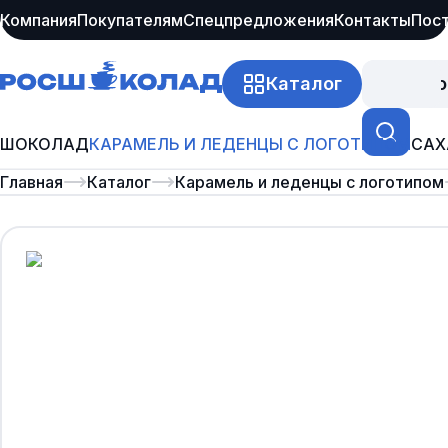
Компания
Покупателям
Спецпредложения
Контакты
Пос
Каталог
Про
ШОКОЛАД
КАРАМЕЛЬ И ЛЕДЕНЦЫ С ЛОГОТИПОМ
САХ
Главная
Каталог
Карамель и леденцы с логотипом