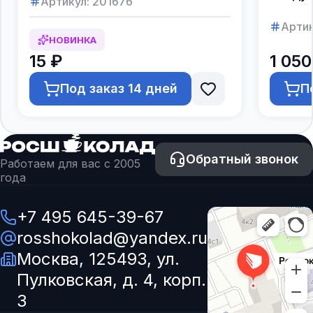
Артикул:
201676
Артик
НОВИНКА
15 ₽
1 050
Под заказ 14 дней
П
Обратный звонок
Работаем для вас с 2005
года
+7 495 645-39-67
rosshokolad@yandex.ru
Москва, 125493, ул.
Пулковская, д. 4, корп.
3